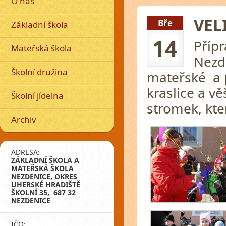
O nás
VEL
Bře
Základní škola
14
Příp
Mateřská škola
Nezd
Školní družina
mateřské a p
kraslice a v
Školní jídelna
stromek, kter
Archiv
ADRESA:
ZÁKLADNÍ ŠKOLA A
MATEŘSKÁ ŠKOLA
NEZDENICE, OKRES
UHERSKÉ HRADIŠTĚ
ŠKOLNÍ 35, 687 32
NEZDENICE
IČO: