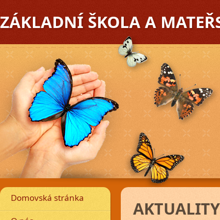
ZÁKLADNÍ ŠKOLA A MATEŘ
edchozí
Domovská stránka
AKTUALITY