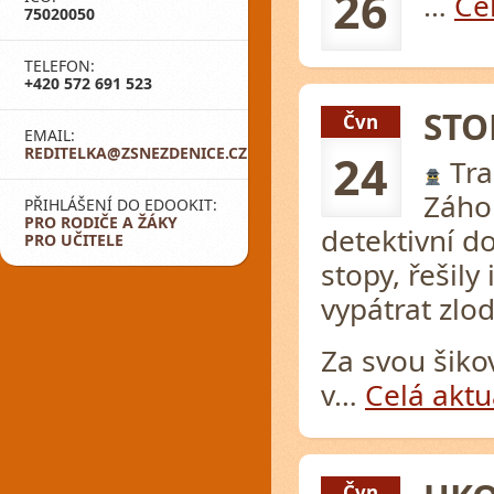
26
…
Cel
75020050
TELEFON:
+420 572 691 523
STO
Čvn
EMAIL:
REDITELKA@ZSNEZDENICE.CZ
24
Tra
Záhor
PŘIHLÁŠENÍ DO EDOOKIT:
PRO RODIČE A ŽÁKY
detektivní d
PRO UČITELE
stopy, řešily
vypátrat zlo
Za svou šiko
v…
Celá aktu
Čvn