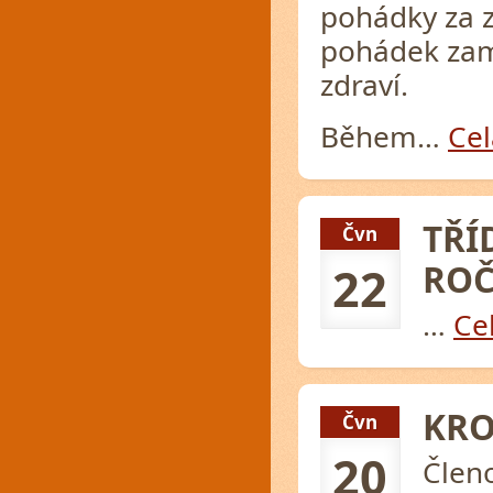
pohádky za z
pohádek zam
zdraví.
Během…
Cel
TŘÍ
Čvn
ROČ
22
…
Cel
KRO
Čvn
20
Člen