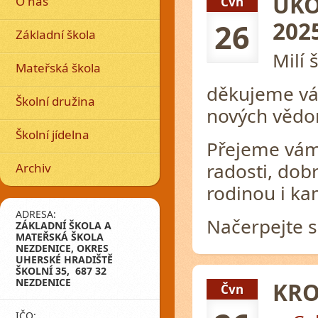
UKO
O nás
Čvn
202
26
Základní škola
Milí 
Mateřská škola
děkujeme vám
Školní družina
nových vědom
Školní jídelna
Přejeme vám,
radosti, dob
Archiv
rodinou i ka
ADRESA:
Načerpejte s
ZÁKLADNÍ ŠKOLA A
MATEŘSKÁ ŠKOLA
NEZDENICE, OKRES
UHERSKÉ HRADIŠTĚ
ŠKOLNÍ 35, 687 32
NEZDENICE
KRO
Čvn
IČO: