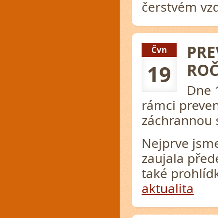
čerstvém v
PRE
Čvn
ROČ
19
Dne 1
rámci preve
záchrannou 
Nejprve jsme
zaujala před
také prohlíd
aktualita