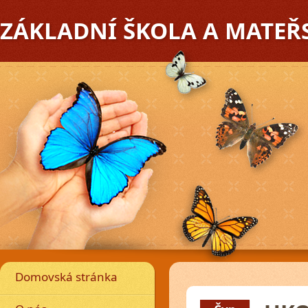
ZÁKLADNÍ ŠKOLA A MATEŘ
edchozí
Domovská stránka