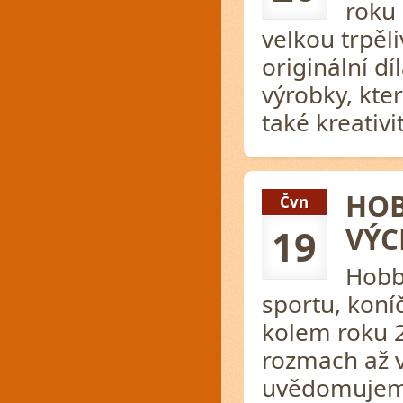
roku 
velkou trpěl
originální d
výrobky, kter
také kreativi
HOB
Čvn
VÝC
19
Hobb
sportu, koní
kolem roku 2
rozmach až v
uvědomujeme