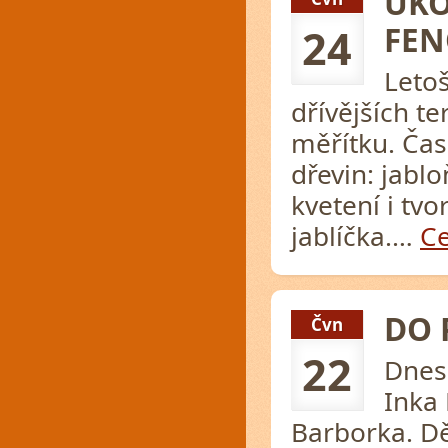
UKO
FEN
24
Letoš
dřívějších t
měřítku. Čas
dřevin: jabl
kvetení i tv
jablíčka.…
Ce
DO 
Čvn
22
Dnes
Inka
Barborka. Dě