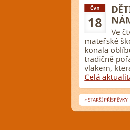
DĚT
Čvn
NÁM
18
Ve čt
mateřské ško
konala oblí
tradičně poř
vlakem, kter
Celá aktualit
« STARŠÍ PŘÍSPĚVKY