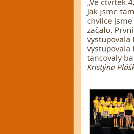
„Ve čtvrtek 4
Jak jsme tam 
chvilce jsme 
začalo. Prvn
vystupovala 
vystupovala 
tancovaly bal
Kristýna Pláš