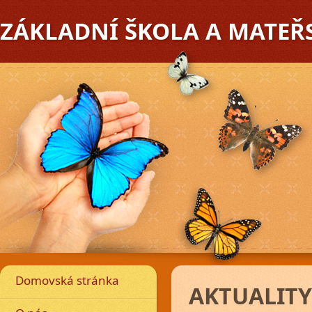
ZÁKLADNÍ ŠKOLA A MATEŘ
edchozí
Domovská stránka
AKTUALITY