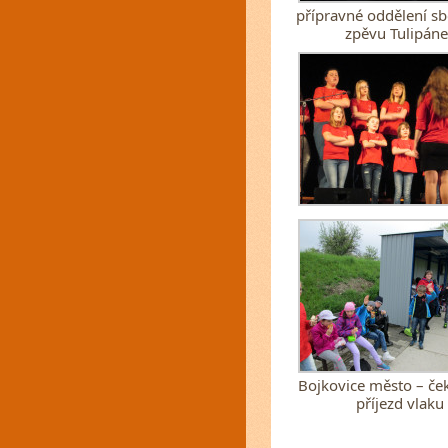
přípravné oddělení s
zpěvu Tulipán
Bojkovice město – č
příjezd vlaku