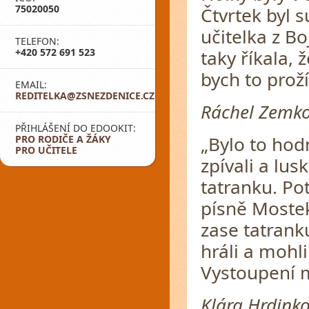
75020050
Čtvrtek byl s
učitelka z Bo
TELEFON:
+420 572 691 523
taky říkala,
bych to proží
EMAIL:
REDITELKA@ZSNEZDENICE.CZ
Ráchel Zemkov
PŘIHLÁŠENÍ DO EDOOKIT:
„Bylo to hod
PRO RODIČE A ŽÁKY
PRO UČITELE
zpívali a lus
tatranku. Po
písně Mostek
zase tatranku
hráli a mohli
Vystoupení m
Klára Hrdinko