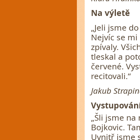
Na výletě
„Jeli jsme d
Nejvíc se mi 
zpívaly. Všic
tleskal a po
červené. Vys
recitovali.“
Jakub Strapin
Vystupování
„Šli jsme na 
Bojkovic. Ta
Uvnitř jsme s