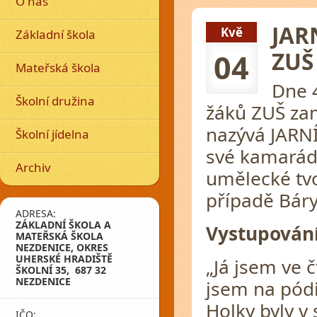
O nás
JAR
Kvě
Základní škola
ZUŠ
04
Mateřská škola
Dne 4
Školní družina
žáků ZUŠ zam
nazývá JARN
Školní jídelna
své kamarádky
Archiv
umělecké tvo
případě Báry
ADRESA:
ZÁKLADNÍ ŠKOLA A
Vystupování
MATEŘSKÁ ŠKOLA
NEZDENICE, OKRES
UHERSKÉ HRADIŠTĚ
„Já jsem ve č
ŠKOLNÍ 35, 687 32
NEZDENICE
jsem na pódi
Holky byly v
IČO: