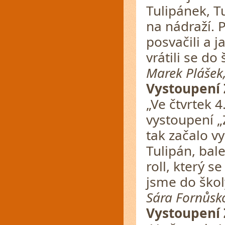
Tulipánek, Tu
na nádraží. P
posvačili a j
vrátili se do 
Marek Plášek,
Vystoupení
„Ve čtvrtek 4
vystoupení „Z
tak začalo v
Tulipán, bal
roll, který se
jsme do škol
Sára Fornůsko
Vystoupení