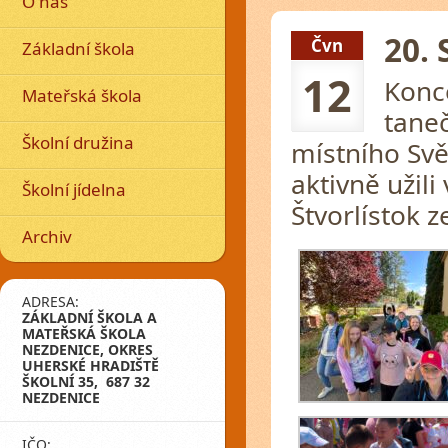
O nás
20.
Čvn
Základní škola
12
Konce
Mateřská škola
tane
Školní družina
místního Sv
aktivně užil
Školní jídelna
Štvorlístok 
Archiv
ADRESA:
ZÁKLADNÍ ŠKOLA A
MATEŘSKÁ ŠKOLA
NEZDENICE, OKRES
UHERSKÉ HRADIŠTĚ
ŠKOLNÍ 35, 687 32
NEZDENICE
IČO: