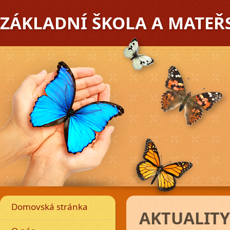
ZÁKLADNÍ ŠKOLA A MATEŘ
edchozí
Domovská stránka
AKTUALITY