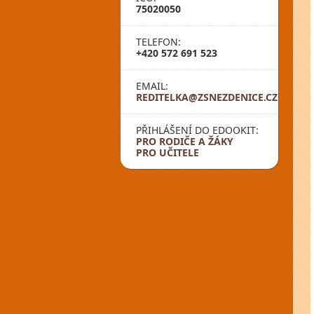
75020050
TELEFON:
+420 572 691 523
EMAIL:
REDITELKA@ZSNEZDENICE.CZ
PŘIHLÁŠENÍ DO EDOOKIT:
PRO RODIČE A ŽÁKY
PRO UČITELE