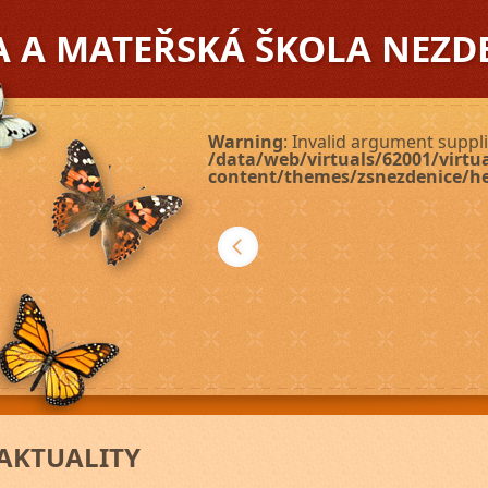
A A MATEŘSKÁ ŠKOLA NEZD
Warning
: Invalid argument suppli
/data/web/virtuals/62001/virt
content/themes/zsnezdenice/h
Další
AKTUALITY