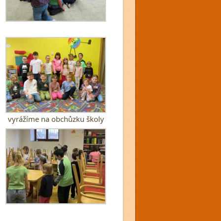
vyrážíme na obchůzku školy