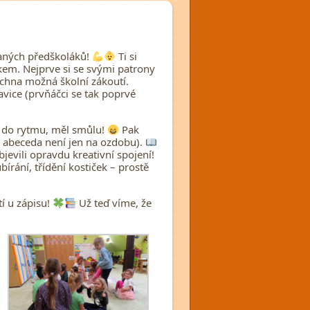
dlaných předškoláků!
Ti si
ákem. Nejprve si se svými patrony
echna možná školní zákoutí.
avice (prvňáčci se tak poprvé
il do rytmu, měl smůlu!
Pak
že abeceda není jen na ozdobu).
evili opravdu kreativní spojení!
írání, třídění kostiček – prostě
tí u zápisu!
Už teď víme, že