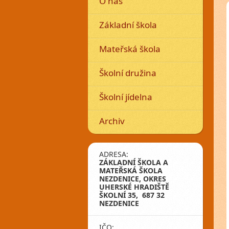
O nás
Základní škola
Mateřská škola
Školní družina
Školní jídelna
Archiv
ADRESA:
ZÁKLADNÍ ŠKOLA A
MATEŘSKÁ ŠKOLA
NEZDENICE, OKRES
UHERSKÉ HRADIŠTĚ
ŠKOLNÍ 35, 687 32
NEZDENICE
IČO: