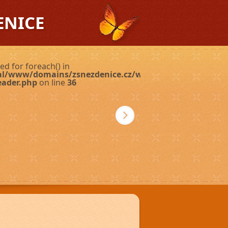
ENICE
ed for foreach() in
ual/www/domains/zsnezdenice.cz/wp-
eader.php
on line
36