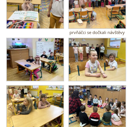
prvňáčci se dočkali návštěvy