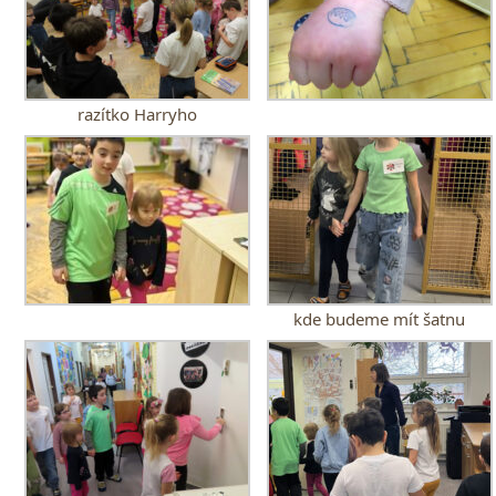
razítko Harryho
kde budeme mít šatnu