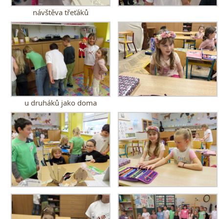
návštěva třeťáků
u druháků jako doma