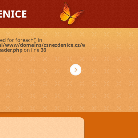
ENICE
ed for foreach() in
ual/www/domains/zsnezdenice.cz/wp-
eader.php
on line
36