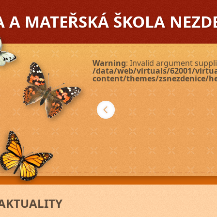
A A MATEŘSKÁ ŠKOLA NEZD
Warning
: Invalid argument suppli
/data/web/virtuals/62001/virt
content/themes/zsnezdenice/h
Další
AKTUALITY