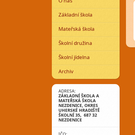
O nás
Základní škola
Mateřská škola
Školní družina
Školní jídelna
Archiv
ADRESA:
ZÁKLADNÍ ŠKOLA A
MATEŘSKÁ ŠKOLA
NEZDENICE, OKRES
UHERSKÉ HRADIŠTĚ
ŠKOLNÍ 35, 687 32
NEZDENICE
IČO: