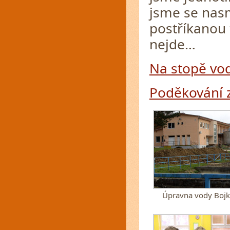
jsme se nas
postříkanou 
nejde…
Na stopě vo
Poděkování z
Úpravna vody Bojk