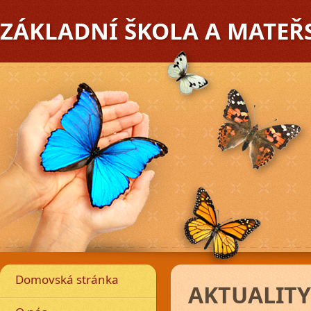
ZÁKLADNÍ ŠKOLA A MATEŘ
edchozí
Domovská stránka
AKTUALITY