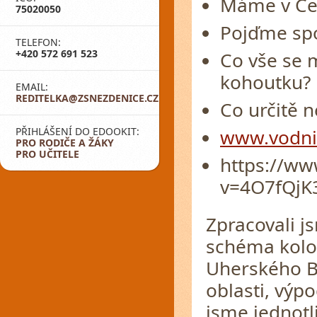
Máme v Čes
75020050
Pojďme spo
TELEFON:
+420 572 691 523
Co vše se m
kohoutku?
EMAIL:
REDITELKA@ZSNEZDENICE.CZ
Co určitě 
PŘIHLÁŠENÍ DO EDOOKIT:
www.vodnis
PRO RODIČE A ŽÁKY
PRO UČITELE
https://w
v=4O7fQjK3
Zpracovali j
schéma kolo
Uherského B
oblasti, výpo
jsme jednotli