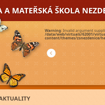
A A MATEŘSKÁ ŠKOLA NEZD
Warning
: Invalid argument suppli
/data/web/virtuals/62001/virt
content/themes/zsnezdenice/h
Další
AKTUALITY