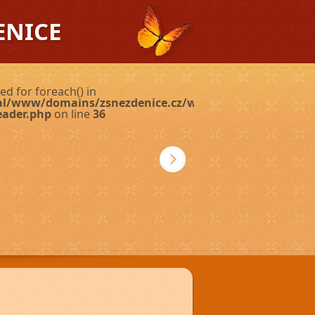
ENICE
ed for foreach() in
ual/www/domains/zsnezdenice.cz/wp-
eader.php
on line
36