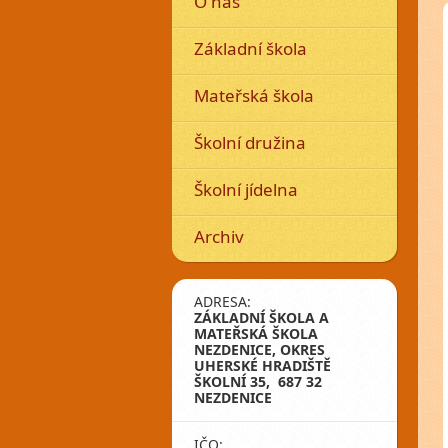
O nás
Základní škola
Mateřská škola
Školní družina
Školní jídelna
Archiv
ADRESA:
ZÁKLADNÍ ŠKOLA A
MATEŘSKÁ ŠKOLA
NEZDENICE, OKRES
UHERSKÉ HRADIŠTĚ
ŠKOLNÍ 35, 687 32
NEZDENICE
IČO: