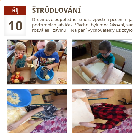
ŠTRŮDLOVÁNÍ
Říj
Družinové odpoledne jsme si zpestřili pečením ja
10
podzimních jablíček. Všichni byli moc šikovní, sami
rozváleli i zavinuli. Na paní vychovatelky už zbyl