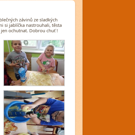
blečných závinů ze sladkých
 si jablíčka nastrouhali, těsta
o jen ochutnat. Dobrou chuť !