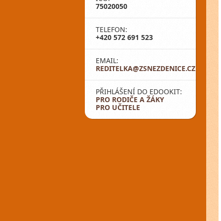
75020050
TELEFON:
+420 572 691 523
EMAIL:
REDITELKA@ZSNEZDENICE.CZ
PŘIHLÁŠENÍ DO EDOOKIT:
PRO RODIČE A ŽÁKY
PRO UČITELE